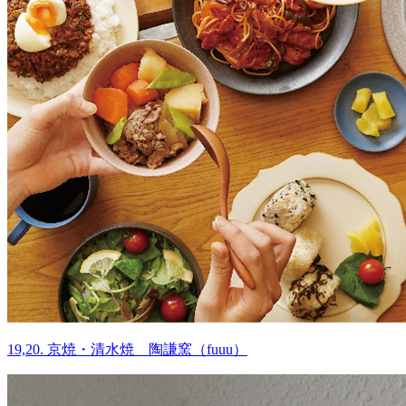
19,20. 京焼・清水焼 陶謙窯（fuuu）