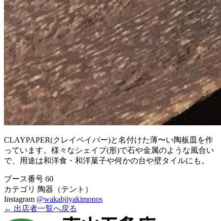
CLAYPAPER(クレイペイパー)と名付けた薄〜い陶板皿を作
っています。様々なシェイプ(形)で石や金属のような風合い
で、用途は和洋食・和洋菓子や何かの台や壁タイルにも。
ブース番号
60
カテゴリ
陶器（テント）
Instagram
@wakabjjyakimonos
← 出店者一覧へ戻る